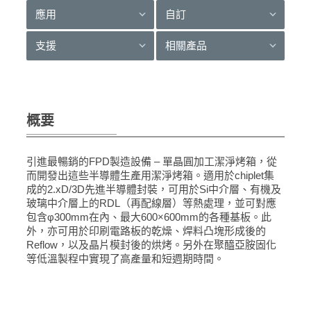
應用
自訂
支援
相關產品
概要
引進最暢銷的FPD製造設備 – 單晶圓加工潔淨烤箱，從
而開發出這些半導體生產用潔淨烤箱。適用於chiplet集
成的2.xD/3D先進半導體封裝，可用於Si中介層、有機及
玻璃中介層上的RDL（再配線層）等熱處理，並可對應
包含φ300mm在內、最大600×600mm的各種基板。此
外，亦可用於印刷電路板的乾燥、焊料凸塊形成後的
Reflow，以及晶片模封後的烘烤。另外在聚醯亞胺固化
等低溫製程中實現了高產量和短週期時間。