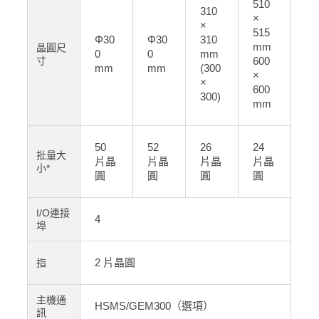
510
310
×
×
515
Φ30
Φ30
310
mm
晶圓尺
0
0
mm
寸
600
mm
mm
(300
×
×
600
300)
mm
50
52
26
24
批量大
片晶
片晶
片晶
片晶
小*
圓
圓
圓
圓
I/O連接
4
埠
2 片晶圓
指
主機通
HSMS/GEM300（選項）
訊