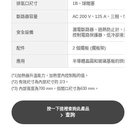
排氣口尺寸
1B、球閥塞
斷路器容量
AC 200 V、125 A、三相、50/60 
漏電斷路器、過熱防止計、馬達
安全設備
控制電路保護器、低冷卻液流量
配件
2 個擱板 (擱板架)
應用
半導體晶圓和玻璃基板的烘烤和
(*1)加熱器升溫能力，加熱室內控制點的值。
(*2) 有效尺寸為內部尺寸的 2/3。
(*3) 內部寬度為700 mm，但開口尺寸為630 mm。
按一下這裡查詢此產品
查詢