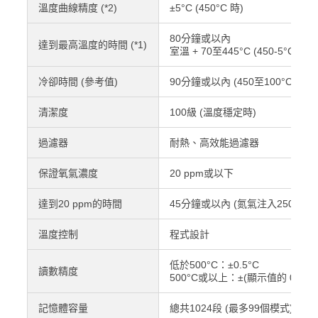
溫度曲線精度 (*2)
±5°C (450°C 時)
80分鐘或以內
達到最高溫度的時間 (*1)
室溫 + 70至445°C (450-5°C)
冷卻時間 (參考值)
90分鐘或以內 (450至100°C)
清潔度
100級 (溫度穩定時)
過濾器
耐熱、高效能過濾器
保證氧氣濃度
20 ppm或以下
達到20 ppm的時間
45分鐘或以內 (氮氣注入250 L/mi
溫度控制
程式設計
低於500°C：±0.5°C
讀數精度
500°C或以上：±(顯示值的 0.1%)
記憶體容量
總共1024段 (最多99個模式)