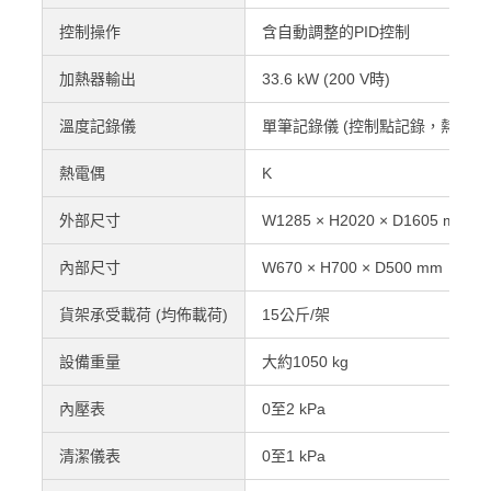
控制操作
含自動調整的PID控制
加熱器輸出
33.6 kW (200 V時)
溫度記錄儀
單筆記錄儀 (控制點記錄，熱電偶K
熱電偶
K
外部尺寸
W1285 × H2020 × D1605 mm
內部尺寸
W670 × H700 × D500 mm
貨架承受載荷 (均佈載荷)
15公斤/架
設備重量
大約1050 kg
內壓表
0至2 kPa
清潔儀表
0至1 kPa