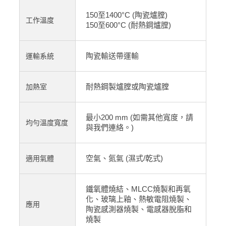
150至1400°C (陶瓷爐膛)
工作溫度
150至600°C (耐熱鋼爐膛)
陶瓷輸送帶運輸
運輸系統
耐熱鋼製爐膛或陶瓷爐膛
加熱室
最小200 mm (如需其他寬度，請
均勻溫度寬度
與我們連絡。)
空氣、氮氣
(濕式/乾式)
適用氣體
鐵氧體燒結、MLCC燒製和再氧
化、玻璃上釉、熱敏電阻燒製、
應用
陶瓷感測器燒製、電感器脫脂和
燒製