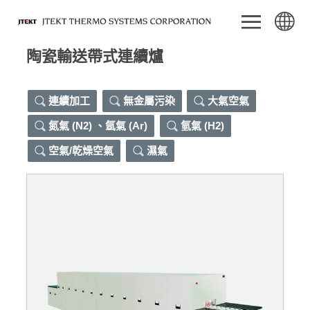
陶瓷輸送帶式連續爐
連續加工
無金屬污染
大氣空氣
氮氣 (N2) 、氬氣 (Ar)
氫氣 (H2)
空氣/乾燥空氣
濕氣