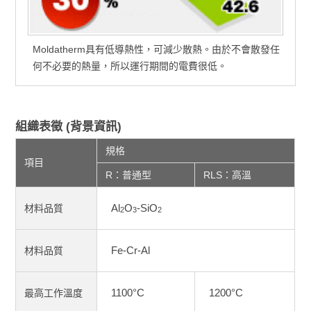
Moldatherm具有低導熱性，可減少散熱。由於不會散發任
何不必要的熱量，所以運行期間的電費很低。
組織表徵 (背景資訊)
規格
項目
R：普通型
RLS：高溫
Al
O
-SiO
材料品質
2
3
2
Fe-Cr-Al
材料品質
1100°C
1200°C
最高工作溫度