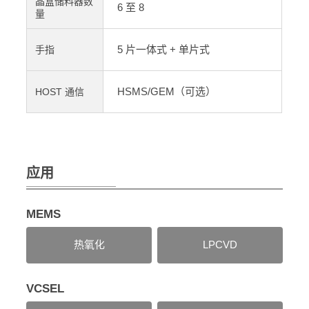
晶盒储料器数
6 至 8
量
5 片一体式 + 单片式
手指
HSMS/GEM（可选）
HOST 通信
应用
MEMS
热氧化
LPCVD
VCSEL