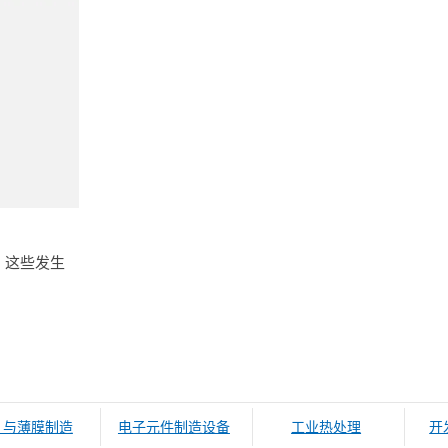
护。这些发生
D 与薄膜制造
电子元件制造设备
工业热处理
开