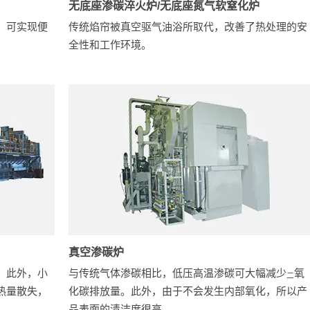
无底座渗碳淬火炉/无底座氮气软窒化炉
，可实现便
传统焰帘被真空驱气油浴所取代，改善了热处理的安
全性和工作环境。
真空渗碳炉
。此外，小
与传统气体渗碳相比，低压高温渗碳可大幅减少
氧
二
热量散失，
化碳排放量。此外，由于不会发生内部氧化，所以产
品表面的清洁度很高。