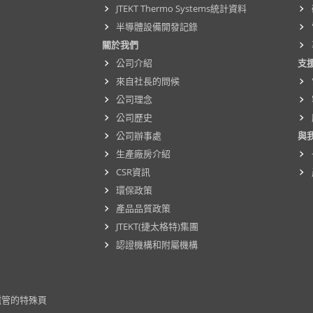
JTEKT Thermo Systems統計資料
半導體設備開發記錄
關於我們
公司介紹
支
來自社長的問候
公司理念
公司歷史
公司辦事處
與
生產廠房介紹
CSR資訊
環保政策
產品品質政策
JTEKT(捷太格特)集團
認證機構和附屬機構
立式爐管的特殊頁